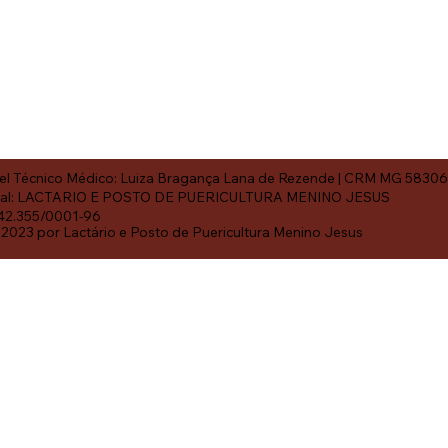
l Técnico Médico: Luiza Bragança Lana de Rezende | CRM MG 5830
ial: LACTARIO E POSTO DE PUERICULTURA MENINO JESUS
42.355/0001-96
2023 por Lactário e Posto de Puericultura Menino Jesus