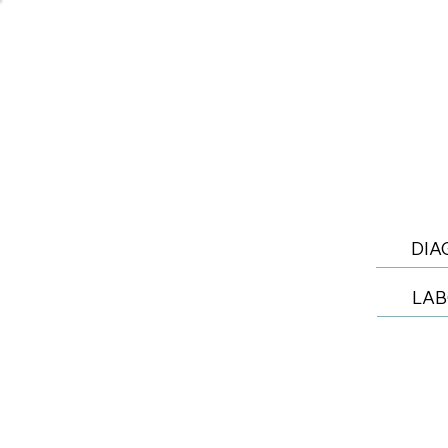
INÍCIO
A
DIA
LAB